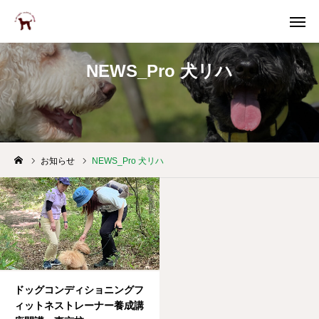
NEWS_Pro 犬リハ
問合せ
電話
facebook
インスタ
お知らせ
NEWS_Pro 犬リハ
topページ
学びたい
ドッグスクール
犬のリハビリケアステーション
ドッグコンディショニングフ
ィットネストレーナー養成講
Let’s have dogs retreat