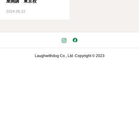
座開講 東京校
スタッフ紹介
2024.06.22
オンラインショップ
Laughwithdog
Laughwithdog Co., Ltd. Copyright © 2023