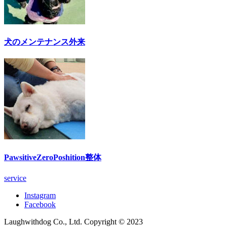
犬のメンテナンス外来
PawsitiveZeroPoshition整体
service
Instagram
Facebook
Laughwithdog Co., Ltd. Copyright © 2023