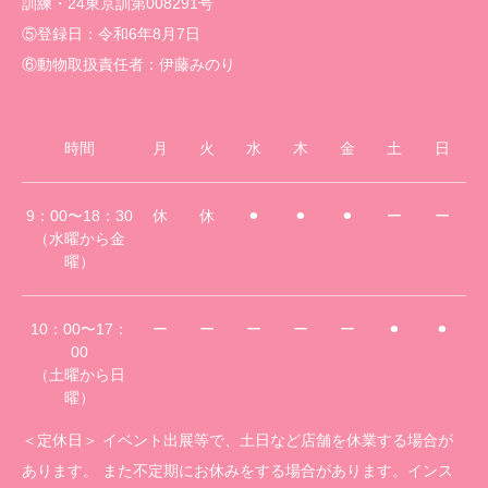
訓練・24東京訓第008291号
⑤登録日：令和6年8月7日
⑥動物取扱責任者：伊藤みのり
時間
月
火
水
木
金
土
日
9：00〜18：30
休
休
⚫︎
⚫︎
⚫︎
ー
ー
（水曜から金
曜）
10：00〜17：
ー
ー
ー
ー
ー
⚫︎
⚫︎
00
（土曜から日
曜）
＜定休日＞ イベント出展等で、土日など店舗を休業する場合が
あります。 また不定期にお休みをする場合があります。インス