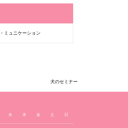
・ミュニケーション
犬のセミナー
水
木
金
土
日