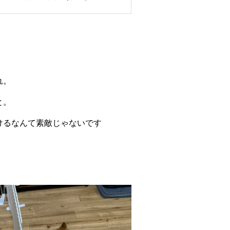
れ。
と。
けるなんて素敵じゃないです